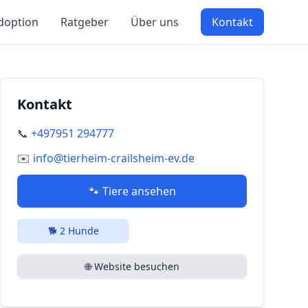
doption
Ratgeber
Über uns
Kontakt
Kontakt
📞
+497951 294777
✉️
info@tierheim-crailsheim-ev.de
🐾 Tiere ansehen
🐕
2
Hunde
🌐 Website besuchen