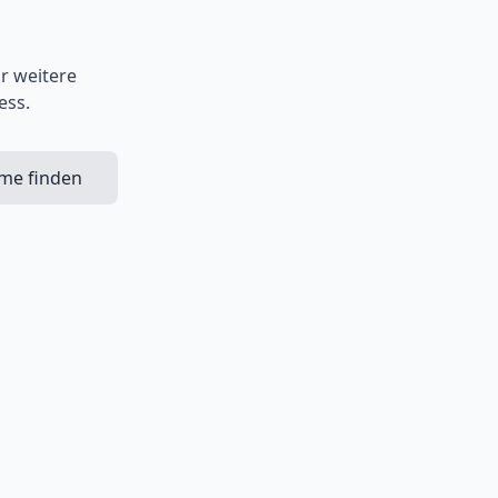
r weitere
ess.
ime finden