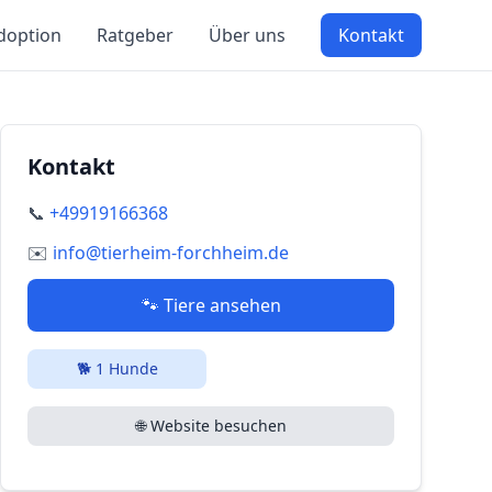
doption
Ratgeber
Über uns
Kontakt
Kontakt
📞
+49919166368
✉️
info@tierheim-forchheim.de
🐾 Tiere ansehen
🐕
1
Hunde
🌐 Website besuchen