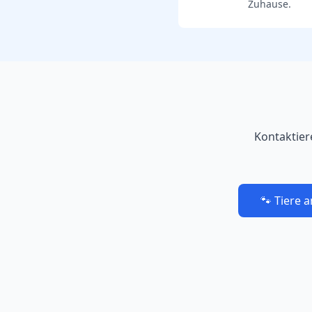
Zuhause.
Kontaktier
🐾 Tiere 