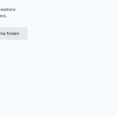
 weitere
ess.
ime finden