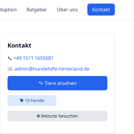
doption
Ratgeber
Über uns
Kontakt
Kontakt
📞
+49 1511 1655681
✉️
admin@hundehilfe-hinterland.de
🐾 Tiere ansehen
🐕
10
Hunde
🌐 Website besuchen