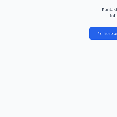
Kontakt
Inf
🐾 Tiere 