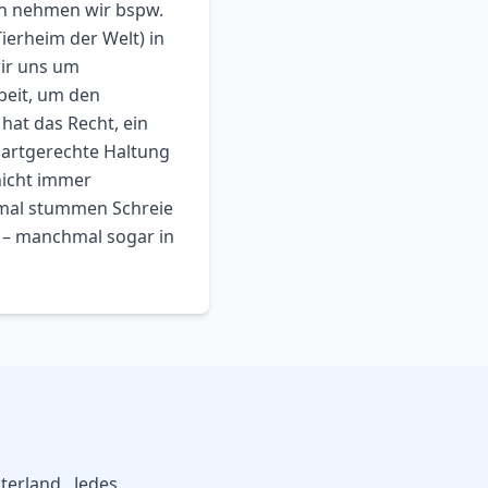
uch nehmen wir bspw.
Tierheim der Welt) in
ir uns um
beit, um den
hat das Recht, ein
 artgerechte Haltung
nicht immer
chmal stummen Schreie
t – manchmal sogar in
nterland
. Jedes