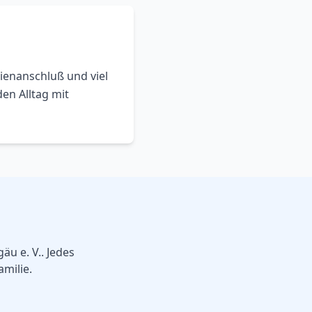
lienanschluß und viel
en Alltag mit
äu e. V.
. Jedes
amilie.