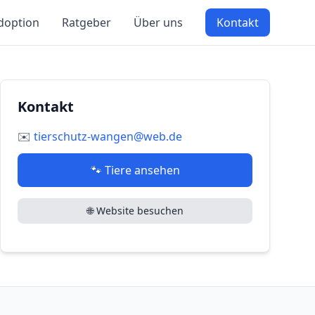
doption
Ratgeber
Über uns
Kontakt
Kontakt
✉️
tierschutz-wangen@web.de
🐾 Tiere ansehen
🌐 Website besuchen